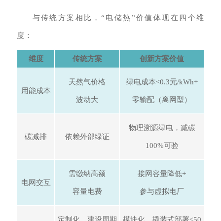
与传统方案相比，“电储热”价值体现在四个维
度：
维度
传统方案
创新方案价值
天然气
价格
绿电成本<0.3元/kWh+
用能成本
波动大
零输配（离网型）
物理溯源绿电，
减碳
碳减排
依赖外部绿证
100%可验
需缴纳高额
接网容量降低+
电网交互
容量电费
参与虚拟电厂
定制化，建设周期
模块化，撬装式部署≤50