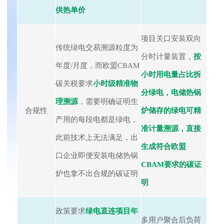
供热单价
项目关口安装双向
传统绿电交易溯源粒度为
分时计量装置，
按
年度/月度，而欧盟CBAM
小时用电量占比拆
碳关税要求
小时级精准物
分绿电，电储热锅
理溯源
，需要明确证明生
合规性
炉储存的绿电可精
产用的每段电都是绿电，
准计量溯源
，直接
此前技术上无法满足，出
生成符合欧盟
口企业即便安装电储热锅
CBAM要求的碳证
炉也拿不出合规的碳证明
明
政策要求
绿电直连项目年
多用户聚合后负荷