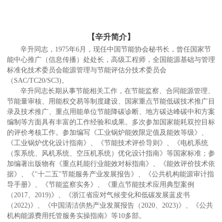
【辛升简介】
辛升同志，1975年6月，现任中国节能协会秘书长，曾任国家节
能中心推广（信息传播）处处长，高级工程师，全国能源基础与管理
标准化技术委员会能源管理与节能评估分技术委员会
（SAC/TC20/SC3)。
辛升同志长期从事节能相关工作，在节能监察、合同能源管理、
节能量审核、用能权交易等制度建设、国家重点节能低碳技术推广目
录及技术推广、重点用能单位节能降碳诊断、地方碳达峰碳中和方案
编制等方面具有丰富的工作经验和成果。多次参加国家能耗双控目标
的评价考核工作。参加编写《工业锅炉能效限定值及能效等级》、
《工业锅炉优化设计指南》、《节能技术评价导则》、《电机系统
（泵系统、风机系统、空压机系统）优化设计指南》等国家标准；参
加编著出版物有《重点耗能行业能效对标指南》、《能效评价技术依
据》、《"十二五"节能服务产业发展报告》、《公共机构能源审计指
导手册》、《节能监察实务》、《重点节能技术应用典型案例
（2017、2019)》、《浙江省应对气候变化和低碳发展蓝皮书
（2022)》、《中国清洁供热产业发展报告（2020、2023)》、《公共
机构能源费用托管服务实操指南》等10多部。