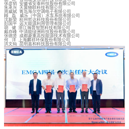
张彦韬
安徽省安泰科技股份有限公司
朱承兴
天翼物联科技有限公司
周威斌
青岛海尔空调电子有限公司
顾
磊
威乐（中国）水泵系统有限公司
沈新荣
杭州哲达科技股份有限公司
彭国平
远大能源利用管理有限公司
胡
健
浙江瀚普智慧科技有限公司
戴存峰
中清能绿洲科技股份有限公司
张德贤
成都菱重高投能源技术有限公司
何
洋
上海麟祥环保股份有限公司
洪文灿
昆明嘉和科技股份有限公司