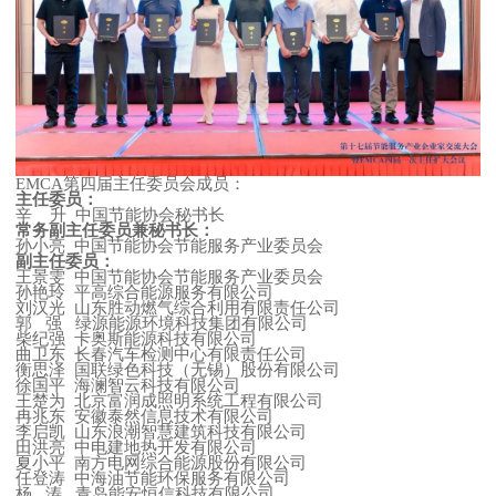
EMCA
第四届主任委员会
成员
：
主任委员：
辛
升
中国节能协会秘书长
常务副主任委员兼秘书长：
孙小亮
中国节能协会节能服务产业委员会
副主任委员：
王景雯
中国节能协会节能服务产业委员会
孙艳玲
平高综合能源服务有限公司
刘汉光
山东胜动燃气综合利用有限责任公司
郭
强
绿源能源环境科技集团有限公司
柴纪强
卡奥斯能源科技有限公司
曲卫东
长春汽车检测中心有限责任公司
衡思泽
国联绿色科技（无锡）股份有限公司
徐国平
海澜智云科技有限公司
王楚为
北京富润成照明系统工程有限公司
冉兆东
安徽泰然信息技术有限公司
李启凯
山东浪潮智慧建筑科技有限公司
田洪亮
中电建地热开发有限公司
夏小平
南方电网综合能源股份有限公司
任登涛
中海油节能环保服务有限公司
杨
涛
青岛能安恒信科技有限公司