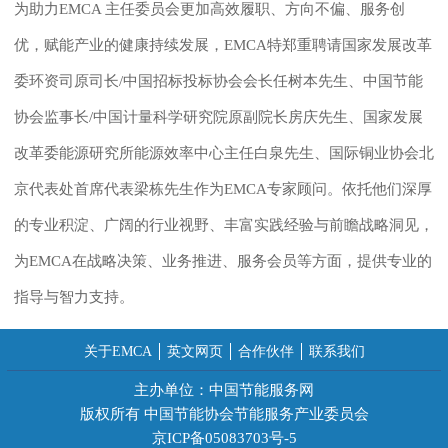
为助力
EMCA 主任委员会更加高效履职、方向不偏、服务创
优，赋能产业的健康持续发展，
EMCA
特郑重聘请国家发展改革
委环资司原司长
/中国招标投标协会会长
任树本先生、
中国节能
协会监事长
/中国计量科学研究院原副院长
房庆先生、
国家发展
改革委能源研究所
能源效率中心主任白泉先生、
国际铜业协会北
京代表处首席代表梁栋
先生作为
EMCA
专家顾问。依托他们深厚
的专业积淀、广阔的行业视野、丰富实践经验与前瞻战略洞见，
为
EMCA
在战略决策、业务推进、服务会员等方面，提供专业的
指导与智力支持。
关于EMCA
英文网页
合作伙伴
联系我们
主办单位：中国节能服务网
版权所有 中国节能协会节能服务产业委员会
京ICP备05083703号-5