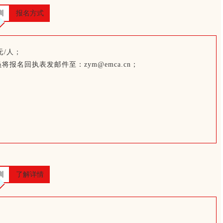
训
报名方式
元/人；
将报名回执表发邮件至：zym@emca.cn；
训
了解详情