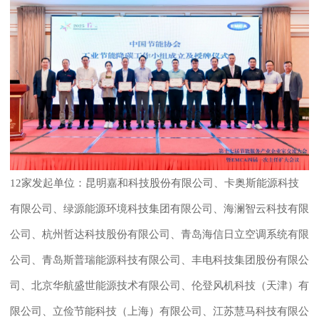
12家发起单位：
昆明嘉和科技股份有限公司
、
卡奥斯能源科技
有限公司
、
绿源能源环境科技集团有限公司
、
海澜智云科技有限
公司
、
杭州哲达科技股份有限公司
、
青岛海信日立空调系统有限
公司
、
青岛斯普瑞能源科技有限公司
、
丰电科技集团股份有限公
司
、
北京华航盛世能源技术有限公司
、
伦登风机科技（天津）有
限公司
、
立俭节能科技（上海）有限公司
、
江苏慧马科技有限公