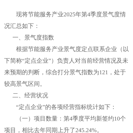
现将节能服务产业
2025
年第
4
季
度景气度情
况汇总如下：
一、
景气度指数
根据节能服务产业景气度定点联系企业（以
下简称
“定点企业”）负责人对当前经营情况及未
来预期的判断，综合打分景气指数
为
121
，处于
较高景气区间。
二、
经营状况
“定点企业”的各项经营指标统计如下：
（一）项目数量：
第
4
季度平均新签约
10
个
项目，相比去年同期上升了
245.24%
。