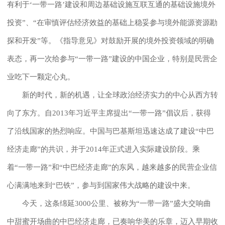
有利于‘一带一路’建设和周边基础设施互联互通的基础设施境外
投资”、“在审慎评估经济效益的基础上稳妥参与境外能源资源勘
探和开发”等。《指导意见》对鼓励开展的境外投资领域的明确
表态，再一次给参与“一带一路”建设的中国企业，特别是民营企
业吃下一颗定心丸。
新的时代，新的机遇，让全球政治经济实力的中心从西方转
向了东方。自2013年习近平主席提出“一带一路”倡议后，获得
了沿线国家的热烈响应。中国与巴基斯坦迅速达成了建设“中巴
经济走廊”的共识，并于2014年正式进入实际建设阶段。乘
着“一带一路”和“中巴经济走廊”的东风，越来越多的民营企业信
心满满地来到“巴铁”，参与到国家伟大战略的建设中来。
今天，这条绵延3000公里、被称为“一带一路”盛大交响曲
中甜蜜开场曲的中巴经济走廊，已奏响华美的乐章，迈入早期收