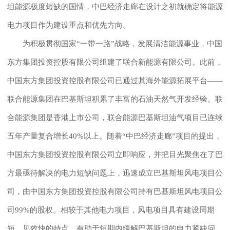
坦能源极度短缺的国情，中巴经济走廊在设计之初就确定将能源
电力项目作为建设重点和优先方向。
为积极贯彻国家“一带一路”战略，发展清洁能源事业，中国
东方集团投资控股有限公司组建了联合新能源有限公司。此前，
中国东方集团投资控股有限公司已通过其海外能源拓展平台——
联合能源集团在巴基斯坦积累了丰富的石油天然气开发经验。联
合能源集团是香港上市公司，联合能源巴基斯坦油气项目已连续
五年产量复合增长40%以上。随着“中巴经济走廊”项目的提出，
中国东方集团投资控股有限公司立即响应，并把目光聚焦在了巴
方最亟待解决的电力短缺问题上，迅速成立巴基斯坦风电项目公
司，由中国东方集团投资控股有限公司持有巴基斯坦风电项目公
司99%的股权。相较于其他电力项目，风电项目具有建设周期
短、见效快的特点，有助于短期内缓解巴基斯坦的电力紧缺问