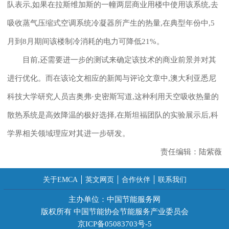
队表示,如果在拉斯维加斯的一幢两层商业用楼中使用该系统,去
吸收蒸气压缩式空调系统冷凝器所产生的热量,在典型年份中,5
月到8月期间该楼制冷消耗的电力可降低21%。
目前,还需要进一步的测试来确定该技术的商业前景并对其
进行优化。而在该论文相应的新闻与评论文章中,澳大利亚悉尼
科技大学研究人员吉奥弗·史密斯写道,这种利用天空吸收热量的
散热系统是高效降温的极好选择,在斯坦福团队的实验展示后,科
学界相关领域理应对其进一步研发。
责任编辑：陆紫薇
关于EMCA
英文网页
合作伙伴
联系我们
主办单位：中国节能服务网
版权所有 中国节能协会节能服务产业委员会
京ICP备05083703号-5