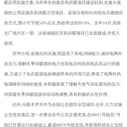
暖应用实施方案,乌市率先创新弃风供暖项目建设机制,实施大规
模的公用设施弃风供暖示范项目。该项目相对比传统化石燃烧供
热方式,预计可节能50%左右,热效率达到99.9%。去年10月,高铁
北广场片区一期、达坂城镇区弃风供暖项目已全面建成,并投入
使用。
田华介绍,该项目的实施,既提高了风电消纳能力,减轻电网外
送压力,缓解冬季供暖期间电力负荷低谷时段风电弃风运行的困
难,又减少了化石能源低效燃烧带来的环境污染,降低了电网对风
电调峰和消纳的难度,并积极探索了缓解天然气供应紧张的压力,
对新疆冬季供暖能源供应结构调整,具有积极的示范作用。
此外,乌鲁木齐市作为全国公交都市示范城市,去年,大力实施
公交优先项目,进一步整合全市公共交通资源,在BRT1号线至7号
线已开通运行的基础上,建成BRT6号线支线,并新增和优化公交线