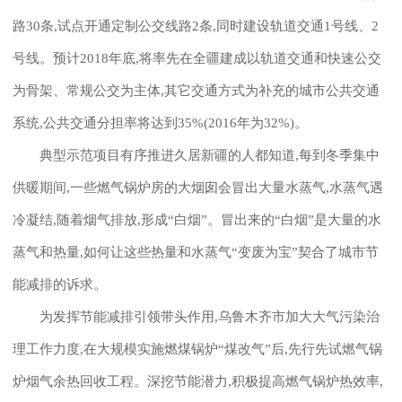
路30条,试点开通定制公交线路2条,同时建设轨道交通1号线、2
号线。预计2018年底,将率先在全疆建成以轨道交通和快速公交
为骨架、常规公交为主体,其它交通方式为补充的城市公共交通
系统,公共交通分担率将达到35%(2016年为32%)。
典型示范项目有序推进久居新疆的人都知道,每到冬季集中
供暖期间,一些燃气锅炉房的大烟囱会冒出大量水蒸气,水蒸气遇
冷凝结,随着烟气排放,形成“白烟”。冒出来的“白烟”是大量的水
蒸气和热量,如何让这些热量和水蒸气“变废为宝”契合了城市节
能减排的诉求。
为发挥节能减排引领带头作用,乌鲁木齐市加大大气污染治
理工作力度,在大规模实施燃煤锅炉“煤改气”后,先行先试燃气锅
炉烟气余热回收工程。深挖节能潜力,积极提高燃气锅炉热效率,