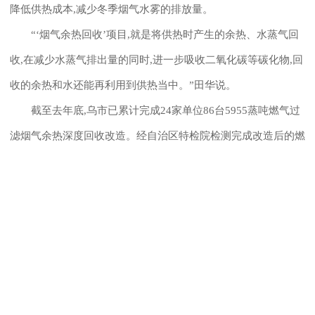
降低供热成本,减少冬季烟气水雾的排放量。
“‘烟气余热回收’项目,就是将供热时产生的余热、水蒸气回
收,在减少水蒸气排出量的同时,进一步吸收二氧化碳等碳化物,回
收的余热和水还能再利用到供热当中。”田华说。
截至去年底,乌市已累计完成24家单位86台5955蒸吨燃气过
滤烟气余热深度回收改造。经自治区特检院检测完成改造后的燃
气锅炉热效率均提高10%以上,冷凝水回收率提高至70%以上,每
年可节约天然气9000万立方米,回收再利用冷凝水70万立方米,锅
炉综合热效率由93%提升至108.39%。目前,该技术已由乌鲁木齐
推广到北京和兰州等地施行。 据悉,乌市在国家备案了五大
类节能减排典型示范项目,包括节能减排管理能力建设项目、二
园区循环改造及产业升级项目、污染防治及清洁能源利用项目、
BRT等优化公共交通建设项目、建筑绿色化项目。 2015年、