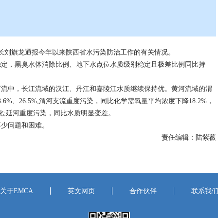
长刘旗龙通报今年以来陕西省水污染防治工作的有关情况。
定，黑臭水体消除比例、地下水点位水质级别稳定且极差比例同比持
河流中，长江流域的汉江、丹江和嘉陵江水质继续保持优。黄河流域的渭
%、26.5%;渭河支流重度污染，同比化学需氧量平均浓度下降18.2%，
变化;延河重度污染，同比水质明显变差。
少问题和困难。
责任编辑：陆紫薇
关于EMCA
英文网页
合作伙伴
联系我