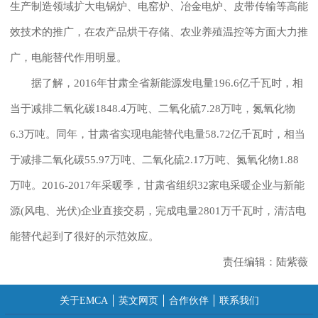
生产制造领域扩大电锅炉、电窑炉、冶金电炉、皮带传输等高能
效技术的推广，在农产品烘干存储、农业养殖温控等方面大力推
广，电能替代作用明显。
据了解，2016年甘肃全省新能源发电量196.6亿千瓦时，相
当于减排二氧化碳1848.4万吨、二氧化硫7.28万吨，氮氧化物
6.3万吨。同年，甘肃省实现电能替代电量58.72亿千瓦时，相当
于减排二氧化碳55.97万吨、二氧化硫2.17万吨、氮氧化物1.88
万吨。2016-2017年采暖季，甘肃省组织32家电采暖企业与新能
源(风电、光伏)企业直接交易，完成电量2801万千瓦时，清洁电
能替代起到了很好的示范效应。
责任编辑：陆紫薇
关于EMCA
英文网页
合作伙伴
联系我们