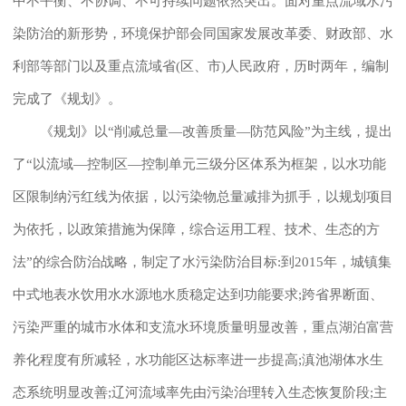
中不平衡、不协调、不可持续问题依然突出。面对重点流域水污
染防治的新形势，环境保护部会同国家发展改革委、财政部、水
利部等部门以及重点流域省(区、市)人民政府，历时两年，编制
完成了《规划》。
《规划》以“削减总量—改善质量—防范风险”为主线，提出
了“以流域—控制区—控制单元三级分区体系为框架，以水功能
区限制纳污红线为依据，以污染物总量减排为抓手，以规划项目
为依托，以政策措施为保障，综合运用工程、技术、生态的方
法”的综合防治战略，制定了水污染防治目标:到2015年，城镇集
中式地表水饮用水水源地水质稳定达到功能要求;跨省界断面、
污染严重的城市水体和支流水环境质量明显改善，重点湖泊富营
养化程度有所减轻，水功能区达标率进一步提高;滇池湖体水生
态系统明显改善;辽河流域率先由污染治理转入生态恢复阶段;主