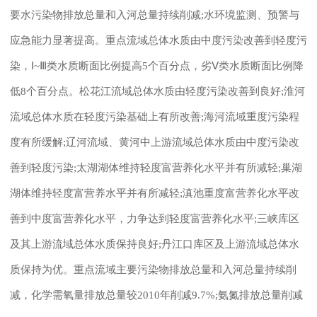
要水污染物排放总量和入河总量持续削减;水环境监测、预警与
应急能力显著提高。重点流域总体水质由中度污染改善到轻度污
染，Ⅰ~Ⅲ类水质断面比例提高5个百分点，劣Ⅴ类水质断面比例降
低8个百分点。松花江流域总体水质由轻度污染改善到良好;淮河
流域总体水质在轻度污染基础上有所改善;海河流域重度污染程
度有所缓解;辽河流域、黄河中上游流域总体水质由中度污染改
善到轻度污染;太湖湖体维持轻度富营养化水平并有所减轻;巢湖
湖体维持轻度富营养水平并有所减轻;滇池重度富营养化水平改
善到中度富营养化水平，力争达到轻度富营养化水平;三峡库区
及其上游流域总体水质保持良好;丹江口库区及上游流域总体水
质保持为优。重点流域主要污染物排放总量和入河总量持续削
减，化学需氧量排放总量较2010年削减9.7%;氨氮排放总量削减