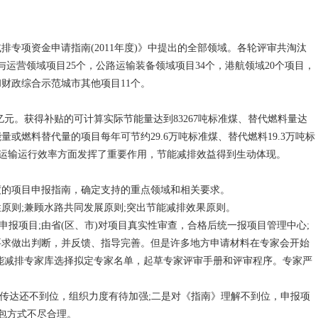
专项资金申请指南(2011年度)》中提出的全部领域。各轮评审共淘汰
与运营领域项目25个，公路运输装备领域项目34个，港航领域20个项目，
财政综合示范城市其他项目11个。
亿元。获得补贴的可计算实际节能量达到83267吨标准煤、替代燃料量达
能量或燃料替代量的项目每年可节约29.6万吨标准煤、替代燃料19.3万吨标
高交通运输运行效率方面发挥了重要作用，节能减排效益得到生动体现。
的项目申报指南，确定支持的重点领域和相关要求。
性原则;兼顾水路共同发展原则;突出节能减排效果原则。
报项目;由省(区、市)对项目真实性审查，合格后统一报项目管理中心;
要求做出判断，并反馈、指导完善。但是许多地方申请材料在专家会开始
能减排专家库选择拟定专家名单，起草专家评审手册和评审程序。专家严
传达还不到位，组织力度有待加强;二是对《指南》理解不到位，申报项
打包方式不尽合理。