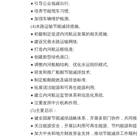
● 引导公众低碳出行;
● 培养节能驾车习惯;
● 加强车辆维护检测。
(4)水路运输节能减排措施。
● 积极制定促进内河航运发展的相关措施;
● 建设完善水路运输网络;
● 打造内河航运枢纽港;
● 创建新型绿色港口;
● 调整内河船舶结构、优化水运组织模式;
● 研发和推广船舶节能减排技术;
● 制定船舶能效及碳排放标准;
● 拓展清洁能源和可再生能源利用;
● 建立内河航运监管体系和信息化系统;
● 注重发挥中介机构作用。
(5)主要启示：
● 健全国家节能减排战略体系，开展多部门协作，共同推
● 关注能源安全，开展以利用可再生能源、节约能源和提
● 加大中央和地方财政资金支持，推动节能减排工作顺利