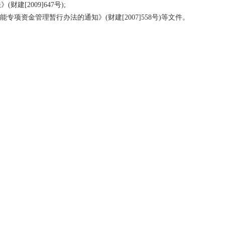
[2009]647号);
资金管理暂行办法的通知》(财建[2007]558号)等文件。