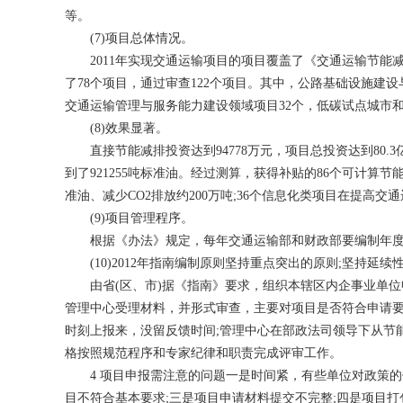
等。
(7)项目总体情况。
2011年实现交通运输项目的项目覆盖了《交通运输节能减排
了78个项目，通过审查122个项目。其中，公路基础设施建设
交通运输管理与服务能力建设领域项目32个，低碳试点城市和
(8)效果显著。
直接节能减排投资达到94778万元，项目总投资达到80.3
到了921255吨标准油。经过测算，获得补贴的86个可计算节
准油、减少CO2排放约200万吨;36个信息化类项目在提
(9)项目管理程序。
根据《办法》规定，每年交通运输部和财政部要编制年度
(10)2012年指南编制原则坚持重点突出的原则;坚持延续
由省(区、市)据《指南》要求，组织本辖区内企事业单位申
管理中心受理材料，并形式审查，主要对项目是否符合申请
时刻上报来，没留反馈时间;管理中心在部政法司领导下从节
格按照规范程序和专家纪律和职责完成评审工作。
4 项目申报需注意的问题一是时间紧，有些单位对政策的
目不符合基本要求;三是项目申请材料提交不完整;四是项目