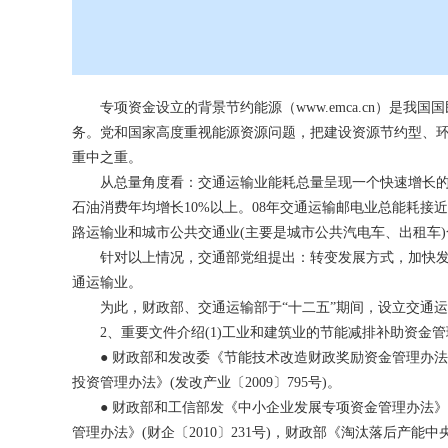
专项资金设立的背景
节约能源
（
www.emca.cn
）是我国国
务。党和国家高度重视能源资源问题，把建设资源节约型、
重中之重。
从总量角度看：交通运输业能耗总量呈现一个快速增长的态势。
石油消费年均增长10%以上。08年交通运输邮电业总能耗接近2
路运输业和城市公共交通业(主要是城市公共汽电车、出租车)合计
针对以上情况，交通部党组提出：转变发展方式，加快发展
通运输业。
为此，财政部、交通运输部于“十二五”期间，设立交通运
2、重要文件介绍(1)工业和建筑业的节能减排补助资金管
● 财政部和发改委《节能技术改造财政奖励资金管理办法》(
投资管理办法》(发改产业〔2009〕795号)。
● 财政部和工信部发《中小企业发展专项资金管理办法》(财
管理办法》(财企〔2010〕231号)，财政部《淘汰落后产能中