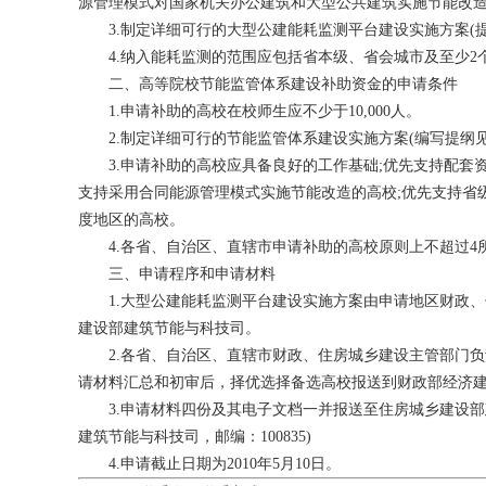
源管理模式对国家机关办公建筑和大型公共建筑实施节能改
3.制定详细可行的大型公建能耗监测平台建设实施方案(提
4.纳入能耗监测的范围应包括省本级、省会城市及至少2
二、高等院校节能监管体系建设补助资金的申请条件
1.申请补助的高校在校师生应不少于10,000人。
2.制定详细可行的节能监管体系建设实施方案(编写提纲见
3.申请补助的高校应具备良好的工作基础;优先支持配套资
支持采用合同能源管理模式实施节能改造的高校;优先支持省
度地区的高校。
4.各省、自治区、直辖市申请补助的高校原则上不超过4
三、申请程序和申请材料
1.大型公建能耗监测平台建设实施方案由申请地区财政、
建设部建筑节能与科技司。
2.各省、自治区、直辖市财政、住房城乡建设主管部门负
请材料汇总和初审后，择优选择备选高校报送到财政部经济
3.申请材料四份及其电子文档一并报送至住房城乡建设部建
建筑节能与科技司，邮编：100835)
4.申请截止日期为2010年5月10日。