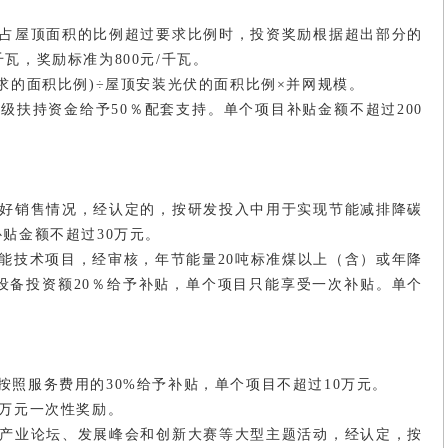
积占屋顶面积的比例超过要求比例时，投资奖励根据超出部分的
瓦，奖励标准为800元/千瓦。
求的面积比例)÷屋顶安装光伏的面积比例×并网规模。
级扶持资金给予50％配套支持。单个项目补贴金额不超过200
良好销售情况，经认定的，按研发投⼊中用于实现节能减排降碳
贴金额不超过30万元。
能技术项目，经审核，年节能量20吨标准煤以上（含）或年降
设备投资额20％给予补贴，单个项目只能享受一次补贴。单个
按照服务费用的30%给予补贴，单个项目不超过10万元。
0万元一次性奖励。
碳产业论坛、发展峰会和创新大赛等大型主题活动，经认定，按