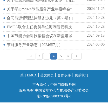
关于征集第四届“唱响绿色中国梦” 节能服务产业K歌大赛作品的通知
2024-11-25
关于举办“2024节能服务产业年度峰会”的通知
2024-10-28
合同能源管理法律服务沙龙（第53期）| 高大空间建筑（体育场馆）节能降碳项目实施研讨会在京成功举办。
2024-10-28
EMCA联合主任委员单位海澜智云科技有限公司在江阴共同召开“智汇节能·云聚未来EMCA会员单位深度合作交流研讨会”
2024-09-13
中国节能协会科技援疆会议在新疆塔城地区和布克赛尔蒙古自治县圆满召开
2024-08-06
节能服务产业动态（2024年7月）
<
2
3
4
5
6
>
关于EMCA
英文网页
合作伙伴
联系我们
主办单位：中国节能服务网
版权所有 中国节能协会节能服务产业委员会
京ICP备05083703号-5