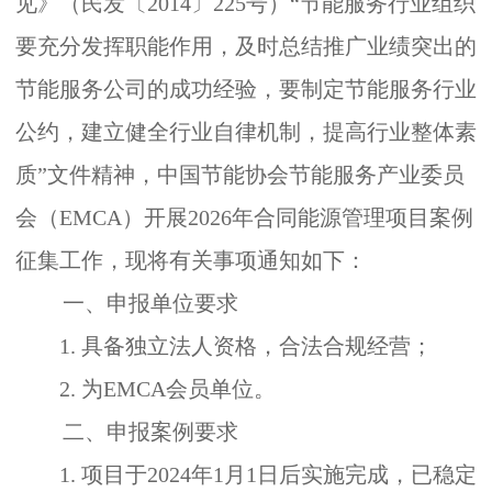
见》（民发〔
2014
〕
225
号）“节能服务行业组织
要充分发挥职能作用，及时总结推广业绩突出的
节能服务公司的成功经验，要制定节能服务行业
公约，建立健全行业自律机制，提高行业整体素
质”文件精神，中国节能协会节能服务产业委员
会（
EMCA
）开展
2026
年合同能源管理项目案例
征集工作，现将有关事项通知如下：
一、申报单位要求
1.
具备独立法人资格，合法合规经营；
2.
为
EMCA
会员单位。
二、申报案例要求
1.
项目于
2024
年
1
月
1
日后实施完成，已稳定