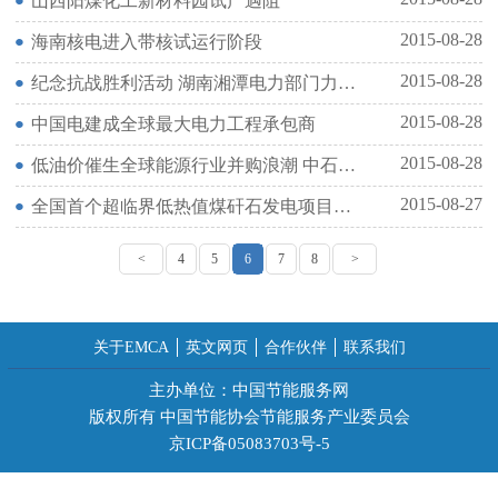
山西阳煤化工新材料园试产遇阻
2015-08-28
海南核电进入带核试运行阶段
2015-08-28
纪念抗战胜利活动 湖南湘潭电力部门力保供电
2015-08-28
中国电建成全球最大电力工程承包商
2015-08-28
低油价催生全球能源行业并购浪潮 中石油欲加入
2015-08-27
全国首个超临界低热值煤矸石发电项目在晋煤集团开建
<
4
5
6
7
8
>
关于EMCA
英文网页
合作伙伴
联系我们
主办单位：中国节能服务网
版权所有 中国节能协会节能服务产业委员会
京ICP备05083703号-5