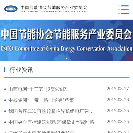
行业资讯
2015-08-27
山西电网“十三五”投资979亿
2015-08-26
中核集团“一带一路”上的那些事
2015-08-25
我国首座二次再热超超临界机组电厂建成投运
2015-08-25
中国央企严控建筑能耗 环保欲走“混改”路
2015-08-24