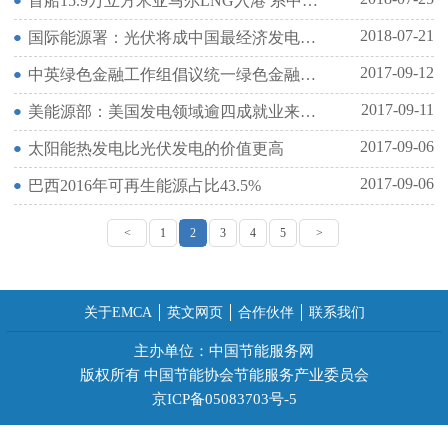
首船15.9万立方米亚马尔LNG入港 系中俄能源合作重大项目
2018-07-21
国际能源署：光伏将成中国最经济发电方式
2017-09-12
中英绿色金融工作组倡议统一绿色金融标准
2017-09-11
美能源部：美国发电领域逾四成就业来自太阳能
2017-09-06
太阳能热发电比光伏发电的价值更高
2017-09-06
巴西2016年可再生能源占比43.5%
<
1
2
3
4
5
>
关于EMCA
英文网页
合作伙伴
联系我们
主办单位：中国节能服务网
版权所有 中国节能协会节能服务产业委员会
京ICP备05083703号-5