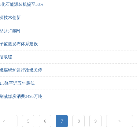
非化石能源装机提至38%
源技术创新
散乱污”漏网
子监测发布体系建设
洁取暖
0台燃煤锅炉进行改燃关停
2.5降至近五年最低
省削减煤炭消费3495万吨
<
5
6
7
8
9
>