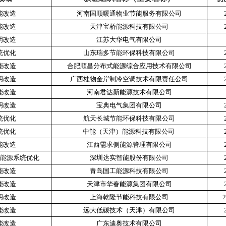
能改造
河南国顺暖通物业节能服务有限公司
能改造
天津宝桥能源科技有限公司
明改造
江苏大华电气有限公司
统优化
山东瑞多节能环保科技有限公司
能改造
合肥顺昌分布式能源综合应用技术有限公司
明改造
广西桂物金岸制冷空调技术有限责任公司
能改造
河南君达新能源技术有限公司
明改造
宝典电气集团有限公司
统优化
航天长城节能环保科技有限公司
统优化
中能（天津）能源科技有限公司
能改造
江西需求侧能源管理有限公司
能源系统优化
深圳达实智能股份有限公司
能改造
青岛国工能源科技有限公司
能改造
天津市华春能源集团有限公司
明改造
上海乾隆节能科技有限公司
2
能改造
远大低碳技术（天津）有限公司
能改造
广东迪奥技术有限公司