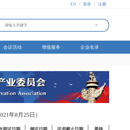
EN
/
登录
/
注册
×
会议活动
增值服务
企业名录
21年8月25日）
次获证日期
颁证日期
证书截止日期
星级