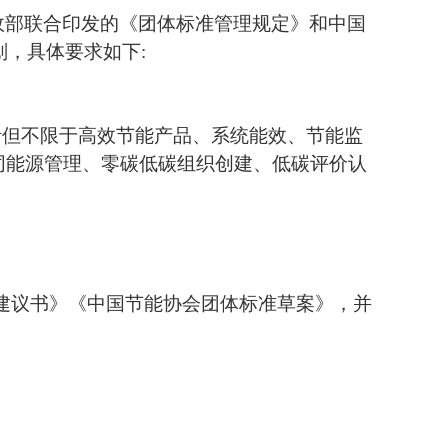
政部联合印发的《团体标准管理规定》和中国
划，具体要求如下:
括但不限于高效节能产品、系统能效、节能监
同能源管理、零碳低碳组织创建、低碳评价认
建议书》《中国节能协会团体标准草案》，并
。