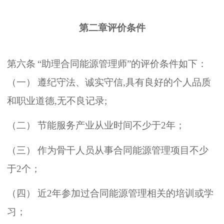
第二章评价条件
第六条
“
助理合同能源管理师
”
的评价条件如下
：
（
一
）
遵纪守法
、
诚实守信
,
具有良好的个人品质
和职业道德
,
无不良记录
;
（
二
）
节能服务产业从业时间不少于
2
年
；
（
三
）
作为骨干人员从事合同能源管理项目不少
于
2
个
；
（
四
）
近
2
年参加过合同能源管理相关的培训或学
习
；