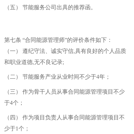
（
五
）
节能服务公司出具的推荐函
。
第七条
“
合同能源管理师
”
的评价条件如下
：
（
一
）
遵纪守法
、
诚实守信
,
具有良好的个人品质
和职业道德
,
无不良记录
;
（
二
）
节能服务产业从业时间不少于
4
年
；
（
三
）
作为骨干人员从事合同能源管理项目不少
于
4
个
；
（
四
）
作为项目负责人从事合同能源管理项目不
少于
1
个
；