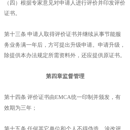
（
四
）
根据专家意见对申请人进行评价并印发评价
证书
。
第十三条
申请人取得评价证书并继续从事节能服
务业务满一年后
，
方可提出升级申请
。
申请升级
，
除提供本办法规定所需资料外
，
还应提供原证书
。
第四章监督管理
第十四条
评价证书由
EMCA
统一印制并颁发
，
有
效期为三年
；
第十五条
任何其它单位和个人不得伪造
、
涂改评