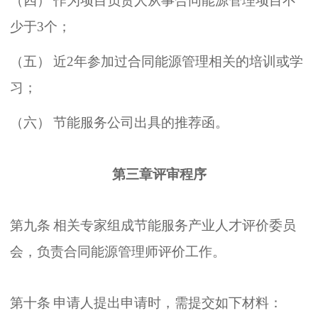
（
四
）
作为项目负责人从事合同能源管理项目不
少于
3
个
；
（
五
）
近
2
年参加过合同能源管理相关的培训或学
习
；
（
六
）
节能服务公司出具的推荐函
。
第三章评审程序
第九条
相关专家组成节能服务产业人才评价委员
会
，
负责合同能源管理师评价工作
。
第十条
申请人提出申请时
，
需提交如下材料
：