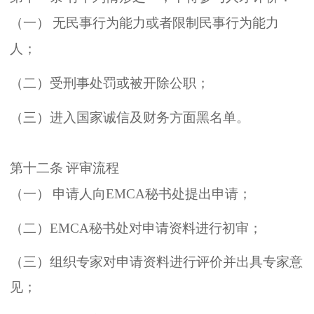
（
一
）
无民事行为能力或者限制民事行为能力
人
；
（
二
）
受刑事处罚或被开除公职
；
（
三
）
进入国家诚信及财务方面黑名单
。
第十二条
评审流程
（
一
）
申请人向
EMCA
秘书处提出申请
；
（
二
）
EMCA
秘书处对申请资料进行初审
；
（
三
）
组织专家对申请资料进行评价并出具专家意
见
；