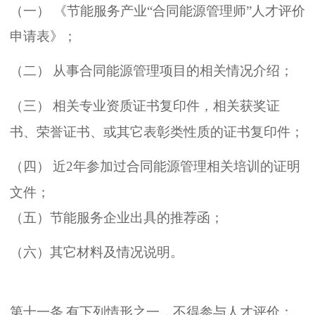
（
一
）
《
节能服务产业
“
合同能源管理师
”
人才评价
申请表
》；
（
二
）
从事合同能源管理项目的相关情况介绍
；
（
三
）
相关专业资质证书复印件
，
相关获奖证
书
、
荣誉证书
、
或其它表彰类性质的证书复印件
；
（
四
）
近
2
年参加过合同能源管理相关培训的证明
文件
；
（
五
）
节能服务企业出具的推荐函
；
（
六
）
其它材料及情况说明
。
第十一条
有下列情形之一
，
不得参与人才评价
：