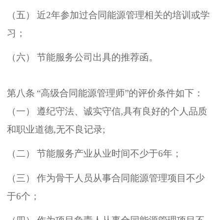
（
五
）
近
2
年参加过合同能源管理相关的培训或学
习
；
（
六
）
节能服务公司出具的推荐函
。
第八条
“
高级合同能源管理师
”
的评价条件如下
：
（
一
）
遵纪守法
、
诚实守信
,
具有良好的个人品质
和职业道德
,
无不良记录
;
（
二
）
节能服务产业从业时间不少于
6
年
；
（
三
）
作为骨干人员从事合同能源管理项目不少
于
6
个
；